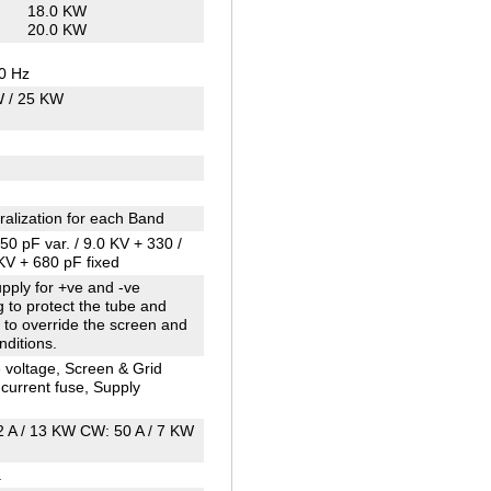
18.0 KW
20.0 KW
30 Hz
 / 25 KW
lization for each Band
0 pF var. / 9.0 KV + 330 /
KV + 680 pF fixed
pply for +ve and -ve
ng to protect the tube and
e to override the screen and
nditions.
e voltage, Screen & Grid
e current fuse, Supply
 A / 13 KW CW: 50 A / 7 KW
a