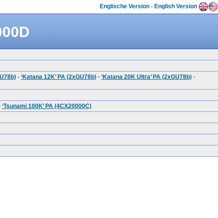
Englische Version - English Version
000D
GU78b)
-
‘Katana 12K’ PA (2xGU78b)
-
‘Katana 20K Ultra’ PA (2xGU78b)
-
-
‘Tsunami 100K’ PA (4CX20000C)