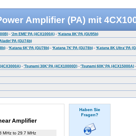
Power Amplifier (PA) mit 4CX10
500B)
-
‘2m EME’ PA (4CX1000A)
-
‘Katana 8K’ PA (GU95b)
‘Aladin’ PA (GU74b)
8b)
-
‘Katana 6K’ PA (GU78b)
-
‘Katana 7K’ PA (GU78b)
-
‘Katana 8K Ultra’ PA (
 (4CX3000A)
-
‘Tsunami 30K’ PA (4CX10000D)
-
‘Tsunami 60K’ PA (4CX15000A)
Haben Sie
Fragen?
ear Amplifier
8 MHz to 29.7 MHz