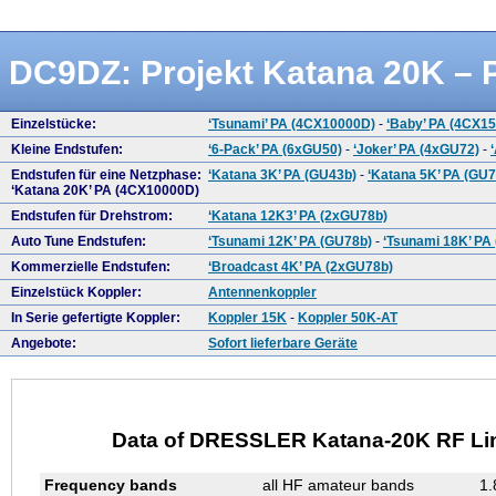
DC9DZ: Projekt Katana 20K – 
Einzelstücke:
‘Tsunami’ PA (4CX10000D)
-
‘Baby’ PA (4CX1
Kleine Endstufen:
‘6-Pack’ PA (6xGU50)
-
‘Joker’ PA (4xGU72)
-
Endstufen für eine Netzphase:
‘Katana 3K’ PA (GU43b)
-
‘Katana 5K’ PA (GU7
‘Katana 20K’ PA (4CX10000D)
Endstufen für Drehstrom:
‘Katana 12K3’ PA (2xGU78b)
Auto Tune Endstufen:
‘Tsunami 12K’ PA (GU78b)
-
‘Tsunami 18K’ PA
Kommerzielle Endstufen:
‘Broadcast 4K’ PA (2xGU78b)
Einzelstück Koppler:
Antennenkoppler
In Serie gefertigte Koppler:
Koppler 15K
-
Koppler 50K-AT
Angebote:
Sofort lieferbare Geräte
Data of DRESSLER Katana-20K RF Lin
Frequency bands
all HF amateur bands
1.