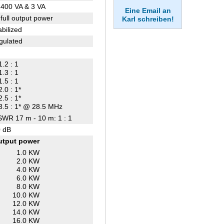
400 VA & 3 VA
Eine Email an
 full output power
Karl schreiben!
abilized
gulated
1.2 : 1
1.3 : 1
1.5 : 1
2.0 : 1*
2.5 : 1*
3.5 : 1* @ 28.5 MHz
 SWR 17 m - 10 m: 1 : 1
 dB
utput power
1.0 KW
2.0 KW
4.0 KW
6.0 KW
8.0 KW
10.0 KW
12.0 KW
14.0 KW
16.0 KW