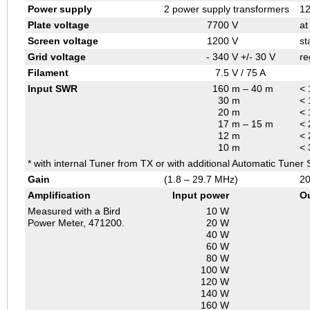
Power supply
2 power supply transformers
12
Plate voltage
7700
V
at
Screen voltage
1200
V
st
Grid voltage
- 340
V +/- 30 V
re
Filament
7.5
V / 75 A
Input SWR
160
m – 40 m
< 
30
m
< 
20
m
< 
17
m – 15 m
< 
12
m
< 
10
m
< 
* with internal Tuner from TX or with additional Automatic Tuner
Gain
(1.8 – 29.7 MHz)
20
Amplification
Input power
O
Measured with a Bird
10 W
Power Meter, 471200.
20 W
40 W
60 W
80 W
100 W
120 W
140 W
160 W