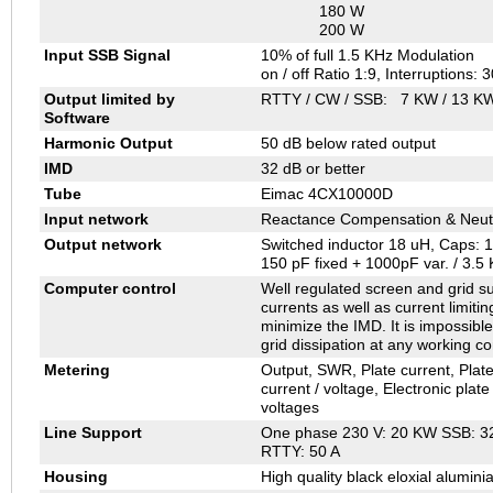
180 W
200 W
Input SSB Signal
10% of full 1.5 KHz Modulation
on / off Ratio 1:9, Interruptions: 
Output limited by
RTTY / CW / SSB: 7 KW / 13 KW
Software
Harmonic Output
50 dB below rated output
IMD
32 dB or better
Tube
Eimac 4CX10000D
Input network
Reactance Compensation & Neutra
Output network
Switched inductor 18 uH, Caps: 15
150 pF fixed + 1000pF var. / 3.5 
Computer control
Well regulated screen and grid su
currents as well as current limiti
minimize the IMD. It is impossibl
grid dissipation at any working co
Metering
Output, SWR, Plate current, Plat
current / voltage, Electronic plat
voltages
Line Support
One phase 230 V: 20 KW SSB: 32
RTTY: 50 A
Housing
High quality black eloxial alumini