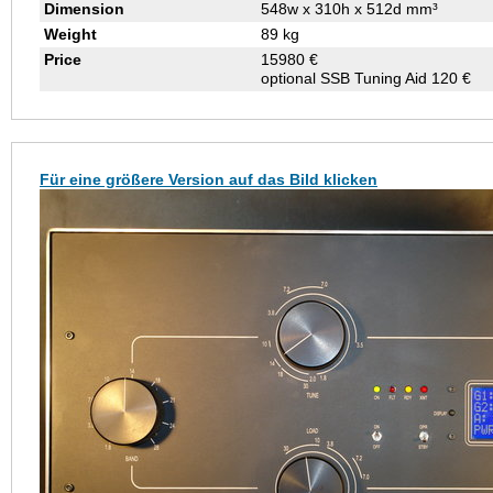
Dimension
548w x 310h x 512d mm³
Weight
89 kg
Price
15980 €
optional SSB Tuning Aid 120 €
Für eine größere Version auf das Bild klicken