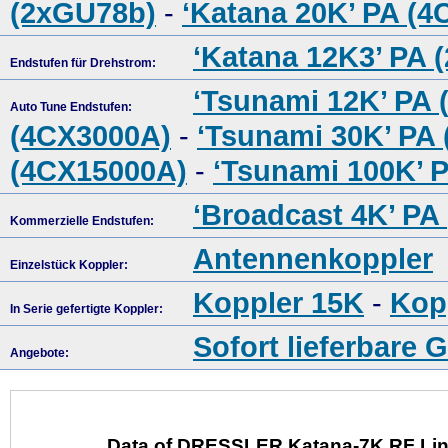
(2xGU78b)
-
‘Katana 20K’ PA (
‘Katana 12K3’ PA 
Endstufen für Drehstrom:
‘Tsunami 12K’ PA 
Auto Tune Endstufen:
(4CX3000A)
-
‘Tsunami 30K’ PA
(4CX15000A)
-
‘Tsunami 100K’ 
‘Broadcast 4K’ PA
Kommerzielle Endstufen:
Antennenkoppler
Einzelstück Koppler:
Koppler 15K
-
Kop
In Serie gefertigte Koppler:
Sofort lieferbare 
Angebote:
Data of DRESSLER Katana-7K RF Line