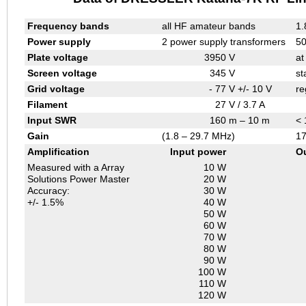
Frequency bands
all HF amateur bands
1.
Power supply
2 power supply transformers
50
Plate voltage
3950
V
at
Screen voltage
345
V
st
Grid voltage
- 77
V +/- 10 V
re
Filament
27
V / 3.7 A
Input SWR
160
m – 10 m
< 
Gain
(1.8 – 29.7 MHz)
17
Amplification
Input power
O
Measured with a Array
10 W
Solutions Power Master
20 W
Accuracy:
30 W
+/- 1.5%
40 W
50 W
60 W
70 W
80 W
90 W
100 W
110 W
120 W