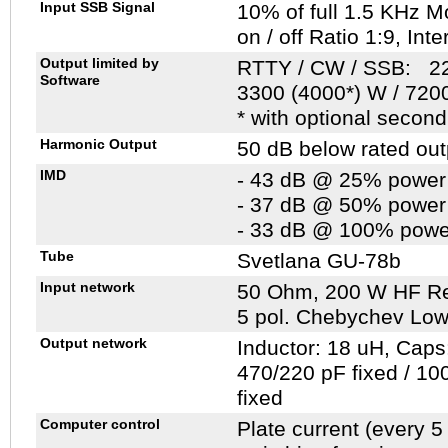
Input SSB Signal
10% of full 1.5 KHz M
on / off Ratio 1:9, Int
Output limited by
RTTY / CW / SSB: 22
Software
3300 (4000*) W / 720
* with optional secon
Harmonic Output
50 dB below rated out
IMD
- 43 dB @ 25% power
- 37 dB @ 50% power
- 33 dB @ 100% powe
Tube
Svetlana GU-78b
Input network
50 Ohm, 200 W HF Res
5 pol. Chebychev Low 
Output network
Inductor: 18 uH, Caps
470/220 pF fixed / 100
fixed
Computer control
Plate current (every 