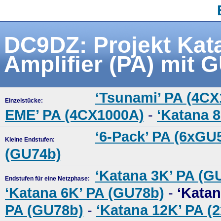
DC9DZ: Projekt Kat
Amplifier (PA) mit 
‘Tsunami’ PA (4C
Einzelstücke:
EME’ PA (4CX1000A)
-
‘Katana 
‘6-Pack’ PA (6xGU
Kleine Endstufen:
(GU74b)
‘Katana 3K’ PA (G
Endstufen für eine Netzphase:
‘Katana 6K’ PA (GU78b)
-
‘Katan
PA (GU78b)
-
‘Katana 12K’ PA (