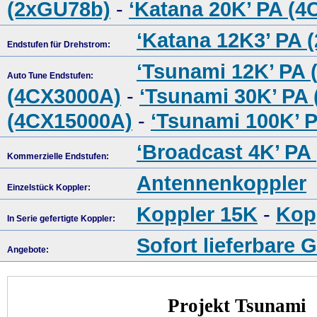
(2xGU78b)
-
‘Katana 20K’ PA (
‘Katana 12K3’ PA 
Endstufen für Drehstrom:
‘Tsunami 12K’ PA 
Auto Tune Endstufen:
(4CX3000A)
-
‘Tsunami 30K’ PA
(4CX15000A)
-
‘Tsunami 100K’ 
‘Broadcast 4K’ PA
Kommerzielle Endstufen:
Antennenkoppler
Einzelstück Koppler:
Koppler 15K
-
Kop
In Serie gefertigte Koppler:
Sofort lieferbare 
Angebote:
Projekt Tsunami