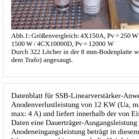
Abb.1:
Größenvergleich:
4X150A,
Pv
=
250
W
1500
W
/
4CX10000D,
Pv
=
12000 W
Durch 322 Löcher in der 8 mm-Bodenplatte wi
dem Trafo) angesaugt.
Datenblatt für SSB-Linearverstärker-Anw
Anodenverlustleistung von 12 KW (Ua, ma
max: 4 A) und liefert innerhalb der von E
Daten eine Dauer­träger-Ausgangs­leistun
Anodeneingangsleistung beträgt in diese