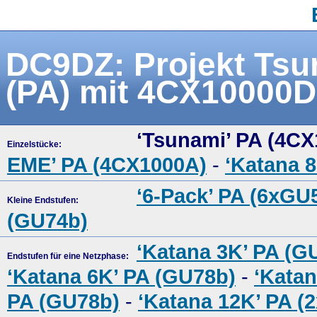
DC9DZ: Projekt Tsu
(PA) mit 4CX10000D
‘Tsunami’ PA (4C
Einzelstücke:
EME’ PA (4CX1000A)
-
‘Katana 
‘6-Pack’ PA (6xGU
Kleine Endstufen:
(GU74b)
‘Katana 3K’ PA (G
Endstufen für eine Netzphase:
‘Katana 6K’ PA (GU78b)
-
‘Katan
PA (GU78b)
-
‘Katana 12K’ PA (