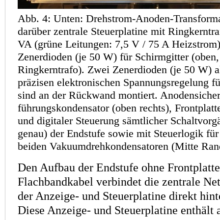
Abb. 4: Unten: Drehstrom-Anoden-Transform
darüber zentrale Steuerplatine mit Ringkerntr
VA (grüne Leitungen: 7,5 V / 75 A Heizstrom),
Zenerdioden (je 50 W) für Schirmgitter (oben,
Ringkerntrafo). Zwei Zenerdioden (je 50 W) 
präzisen elektronischen Spannungsregelung für
sind an der Rück­wand montiert. Anoden­sich
führungs­kondensator (oben rechts), Front­platte
und digitaler Steuerung sämtlicher Schaltvorg
genau) der End­stufe sowie mit Steuerlogik fü
beiden Vakuumdrehkondensatoren (Mitte Rand
Den Aufbau der Endstufe ohne Frontplatte 
Flachbandkabel verbindet die zentrale Net
der Anzeige- und Steuerplatine direkt hinte
Diese Anzeige- und Steuerplatine enthält